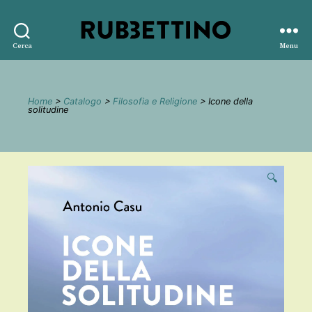
Rubbettino
Cerca
Menu
editore
Home
>
Catalogo
>
Filosofia e Religione
> Icone della
solitudine
🔍