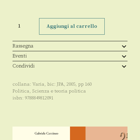
Democrazia
e
Aggiungi al carrello
sicurezza
quantità
Rassegna
Eventi
Condividi
collana:
Varia
, bic:
JPA
,
2005
, pp
160
Politica
,
Scienza e teoria politica
isbn:
9788849812091