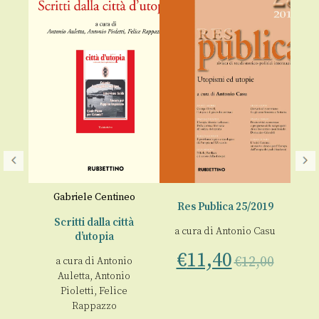
Gabriele Centineo
Res Publica 25/2019
Scritti dalla città
a cura di
Antonio Casu
d’utopia
a 
€
11,40
€
12,00
a cura di
Antonio
00
€
Auletta
,
Antonio
Pioletti
,
Felice
Rappazzo