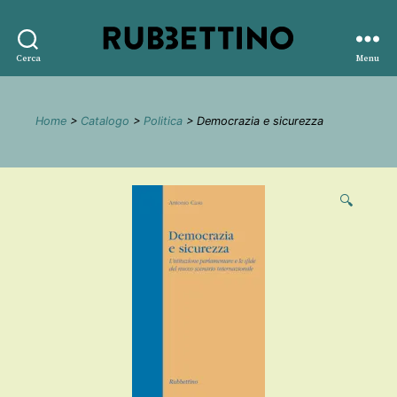
Rubbettino
Cerca
Menu
editore
Home
>
Catalogo
>
Politica
> Democrazia e sicurezza
🔍