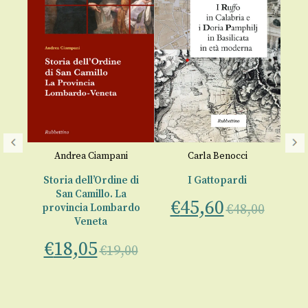
ni
,
Andrea Ciampani
Carla Benocci
r
Storia dell’Ordine di
I Gattopardi
St
San Camillo. La
del
€
45,60
provincia Lombardo
€
48,00
P
Veneta
€
€
18,05
€
19,00
00