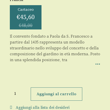
Cartaceo
€
45,60
€
48,00
Il convento fondato a Paola da S. Francesco a
partire dal 1435 rappresenta un modello
straordinario nello sviluppo del concetto e della
composizione del giardino in età moderna. Posto
in una splendida posizione, tra
I
giardini
Aggiungi al carrello
dei
Minimi
di
Aggiungi alla lista dei desideri
S.