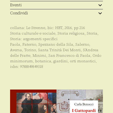
Francesco
Eventi
di
Paola
Condividi
quantità
collana:
Le Strenne
, bic:
HBT
,
2016
, pp
216
Storia culturale e sociale
,
Storia religiosa
,
Storia
,
Storia: argomenti specifici
Paola, Paterno, Spezzano della Sila, Salerno,
Aversa, Torino, Santa Trinità Dei Monti, S'Andrea
delle Fratte, Minimi, San Francesco di Paola, Ordo
minimorum, botanica, giardini, orti monastici,
isbn:
9788849849318