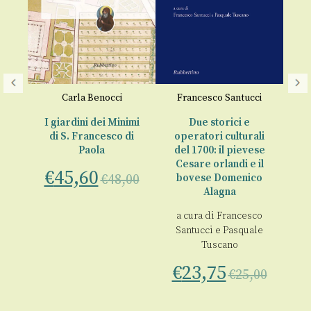
so
Carla Benocci
Francesco Santucci
nno
I giardini dei Minimi
Due storici e
di S. Francesco di
operatori culturali
Paola
del 1700: il pievese
Cesare orlandi e il
€
45,60
€
48,00
bovese Domenico
Alagna
00
a cura di
Francesco
Santucci
e
Pasquale
Tuscano
€
23,75
€
25,00