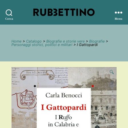
Rubbettino
Cerca
Menu
editore
Home
>
Catalogo
>
Biografie e storie vere
>
Biografie
>
Personaggi storici, politici e militari
> I Gattopardi
🔍