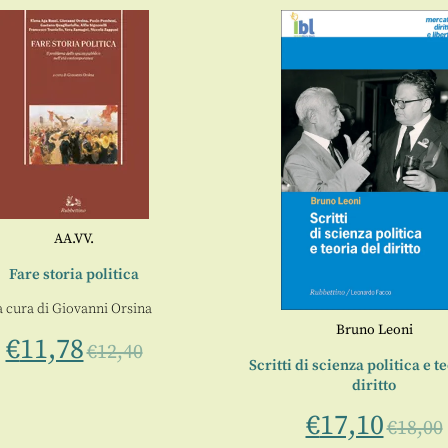
AA.VV.
Fare storia politica
a cura di
Giovanni Orsina
Bruno Leoni
€
11,78
€
12,40
Scritti di scienza politica e t
diritto
€
17,10
€
18,00