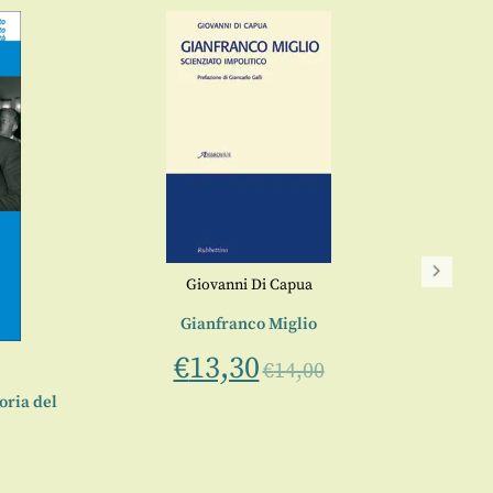
Giovanni Di Capua
Gianfranco Miglio
L’an
€
13,30
€
14,00
eoria del