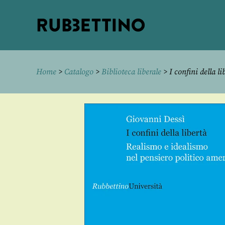
Rubbettino
editore
Home
>
Catalogo
>
Biblioteca liberale
> I confini della li