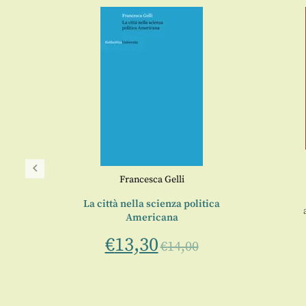
Francesca Gelli
La città nella scienza politica
Americana
alia
€
13,30
€
14,00
0