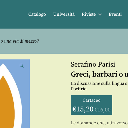
Catalogo
Università
Riviste
Eventi
 o una via di mezzo?
Serafino Parisi
🔍
Greci, barbari o 
La discussione sulla lingua sp
Porfirio
Cartaceo
€
15,20
€
16,00
Le domande che, attraverso l