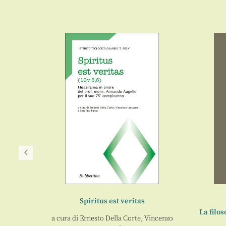
Spiritus est veritas
ione
La filo
a cura di
Ernesto Della Corte
,
Vincenzo