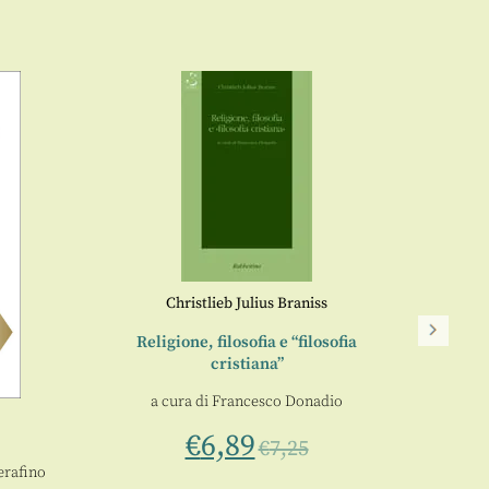
Christlieb Julius Braniss
Religione, filosofia e “filosofia
cristiana”
La 
a cura di
Francesco Donadio
€
6,89
€
7,25
erafino