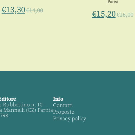
Parisi
€
13,30
€
14,00
€
15,20
€
16,00
Editore
Info
o Rubbettino n. 10 -
Contatti
a Mannelli (CZ) Partita
Proposte
0798
Privacy policy