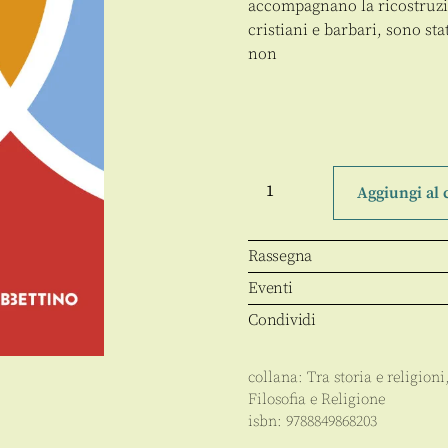
accompagnano la ricostruzio
cristiani e barbari, sono sta
non
Greci,
barbari
Aggiungi al 
o
una
via
di
Rassegna
mezzo?
quantità
Eventi
Condividi
collana:
Tra storia e religioni
Filosofia e Religione
isbn:
9788849868203