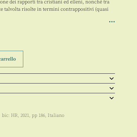
ne dei rapporti tra cristiani ed elleni, nonché tra
te talvolta risolte in termini contrappositivi (quasi
carrello
, bic:
HR
,
2021
, pp
186
,
Italiano