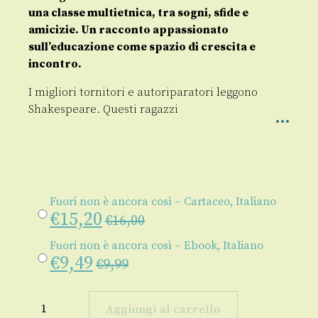
una classe multietnica, tra sogni, sfide e
amicizie. Un racconto appassionato
sull’educazione come spazio di crescita e
incontro.
I migliori tornitori e autoriparatori leggono
Shakespeare. Questi ragazzi
Fuori non è ancora così – Cartaceo, Italiano
€
15,20
€
16,00
Fuori non è ancora così – Ebook, Italiano
€
9,49
€
9,99
Fuori
non
Aggiungi al carrello