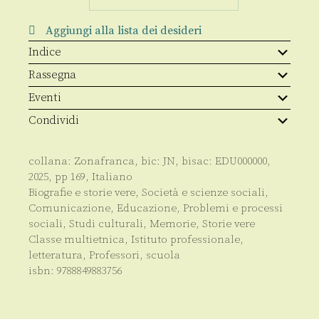
è
ancora
così
Aggiungi alla lista dei desideri
quantità
Indice
Rassegna
Eventi
Condividi
collana:
Zonafranca
, bic:
JN
, bisac:
EDU000000
,
2025
, pp
169
,
Italiano
Biografie e storie vere
,
Società e scienze sociali
,
Comunicazione
,
Educazione
,
Problemi e processi
sociali
,
Studi culturali
,
Memorie
,
Storie vere
Classe multietnica
,
Istituto professionale
,
letteratura
,
Professori
,
scuola
isbn:
9788849883756