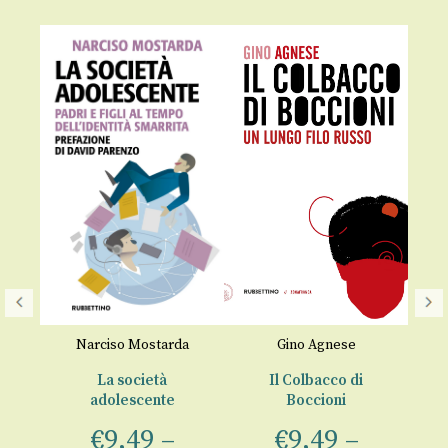
Narciso Mostarda
Gino Agnese
i
La società
Il Colbacco di
D
adolescente
Boccioni
00
a
€
9,49
–
€
9,49
–
tu