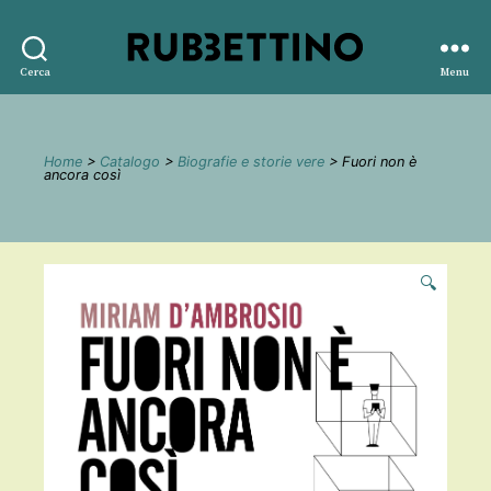
Rubbettino
Cerca
Menu
editore
Home
>
Catalogo
>
Biografie e storie vere
> Fuori non è
ancora così
🔍