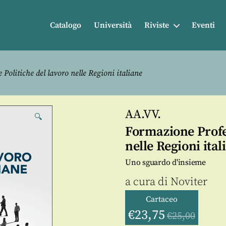
Catalogo
Università
Riviste
Eventi
Politiche del lavoro nelle Regioni italiane
AA.VV.
🔍
Formazione Profes
nelle Regioni ital
Uno sguardo d'insieme
a cura di
Noviter
Cartaceo
€
23,75
€
25,00