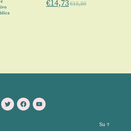
€
14,73
 e
€
15,50
ivo
blica
Twitter
Facebook
Youtube
Su
↑