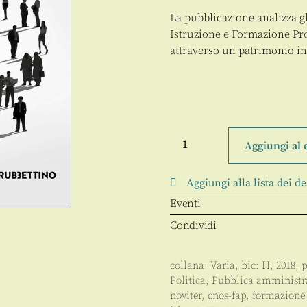
La pubblicazione analizza gli
Istruzione e Formazione Pro
attraverso un patrimonio in
Formazione
Professionale
Aggiungi al 
e
Politiche
del
Aggiungi alla lista dei de
lavoro
nelle
Eventi
Regioni
italiane
Condividi
quantità
collana:
Varia
, bic:
H
,
2018
, 
Politica
,
Pubblica amministr
noviter, cnos-fap, formazione 