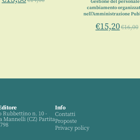
€
14,00
Gestione del personale
cambiamento organizzat
nell’Amministrazione Pub
€
15,20
€
16,00
Editore
Info
o Rubbettino n. 10 -
Contatti
a Mannelli (CZ) Partita
Proposte
0798
Privacy policy