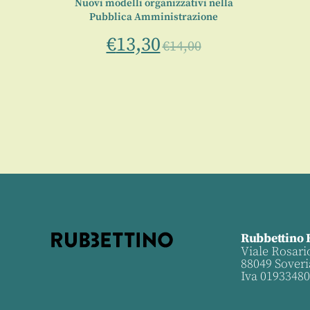
ca:
Nuovi modelli organizzativi nella
zione
Pubblica Amministrazione
€
13,30
€
14,00
Rubbettino 
Viale Rosari
88049 Soveri
Iva 0193348