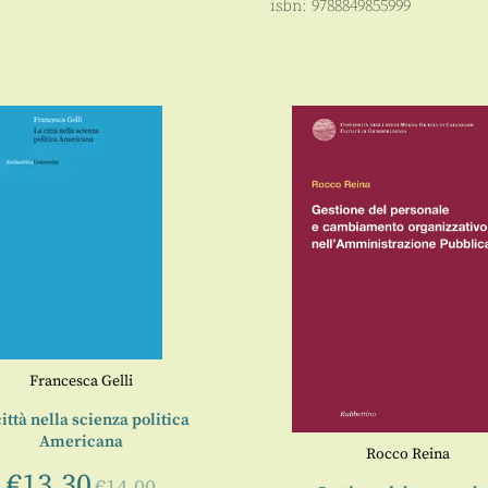
isbn:
9788849855999
Francesca Gelli
ittà nella scienza politica
Americana
Rocco Reina
€
13,30