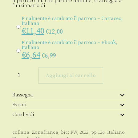
Il parroco più che pastore d’anime, si atteggia a
funzionario di
Finalmente è cambiato il parroco – Cartaceo,
Italiano
€
11,40
€
12,00
Finalmente è cambiato il parroco – Ebook,
Italiano
€
6,64
€
6,99
Finalmente
è
Aggiungi al carrello
cambiato
il
parroco
quantità
Rassegna
Eventi
Condividi
collana:
Zonafranca
, bic:
FW
,
2022
, pp
126
,
Italiano