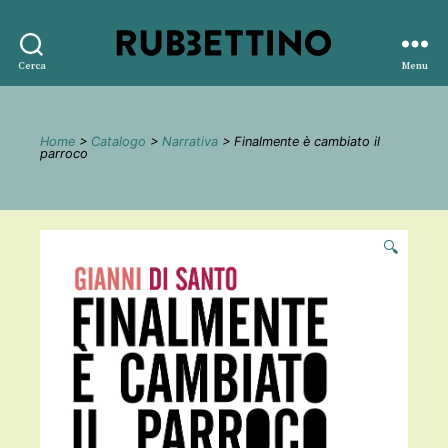
Rubbettino
Cerca
Menu
editore
Home
>
Catalogo
>
Narrativa
> Finalmente è cambiato il
parroco
🔍