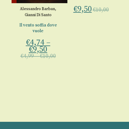
€
9,50
Alessandro Barban
,
€
10,00
Gianni Di Santo
ue
Il vento soffia dove
€
00
vuole
€
4,74
–
€
9,50
€
4,99
–
€
10,00