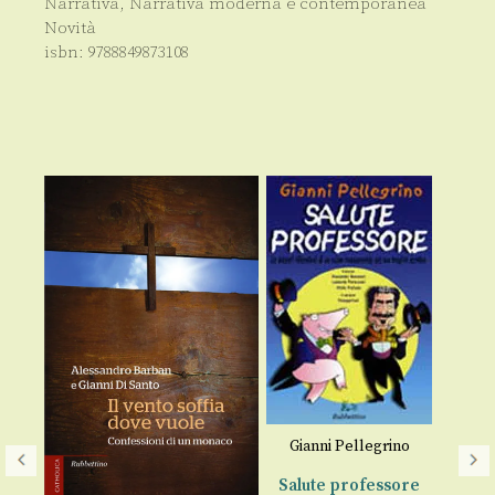
Narrativa
,
Narrativa moderna e contemporanea
Novità
isbn:
9788849873108
Gianni Pellegrino
Salute professore