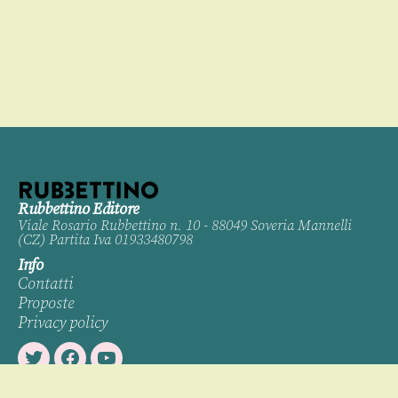
Rubbettino Editore
Viale Rosario Rubbettino n. 10 - 88049 Soveria Mannelli
(CZ) Partita Iva 01933480798
Info
Contatti
Proposte
Privacy policy
Twitter
Facebook
Youtube