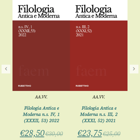
AA.VV.
AA.VV.
e
Filologia Antica e
Filologia Antica e
 2
Moderna n.s. IV, 1
Moderna n.s. III, 2
2
(XXXII, 53) 2022
(XXXI, 52) 2021
€
28,50
€
23,75
00
€
30,00
€
25,00