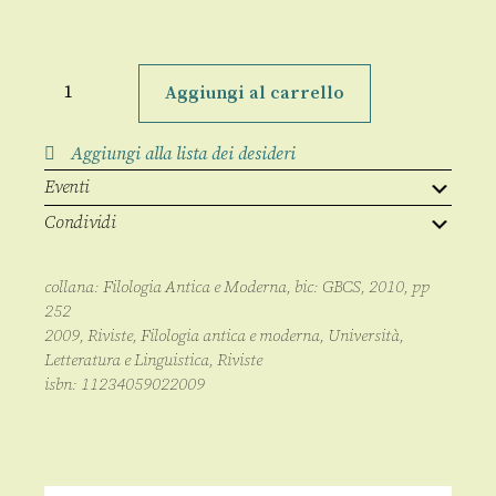
Filologia
Antica
Aggiungi al carrello
e
Moderna
XIX,
Aggiungi alla lista dei desideri
36/2009
quantità
Eventi
Condividi
collana:
Filologia Antica e Moderna
, bic:
GBCS
,
2010
, pp
252
2009
,
Riviste
,
Filologia antica e moderna
,
Università
,
Letteratura e Linguistica
,
Riviste
isbn:
11234059022009