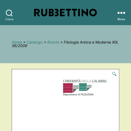
Rubbettino
Cerca
Menu
editore
Home
>
Catalogo
>
Riviste
> Filologia Antica e Moderna XIX,
36/2009
🔍