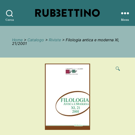
Rubbettino
Cerca
Menu
editore
Home
>
Catalogo
>
Riviste
> Filologia antica e moderna XI,
21/2001
🔍