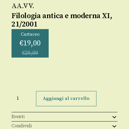
AA.VV.
Filologia antica e moderna XI,
21/2001
Cartaceo
€
19,00
€
20,00
Filologia
antica
Aggiungi al carrello
e
moderna
XI,
21/2001
Eventi
quantità
Condividi