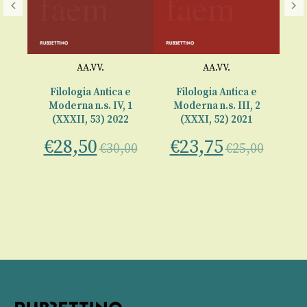
AA.VV.
AA.VV.
F
 e
Filologia Antica e
Filologia Antica e
 2
Moderna n.s. IV, 1
Moderna n.s. III, 2
2
(XXXII, 53) 2022
(XXXI, 52) 2021
€
28,50
€
23,75
00
€
30,00
€
25,00