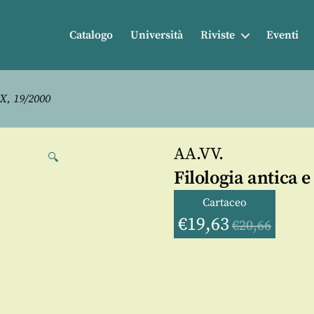
Catalogo
Università
Riviste
Eventi
 X, 19/2000
AA.VV.
🔍
Filologia antica 
Cartaceo
€
19,63
€
20,66