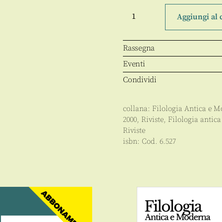
Filologia
antica
Aggiungi al 
e
moderna
X,
19/2000
Rassegna
quantità
Eventi
Condividi
collana:
Filologia Antica e 
2000
,
Riviste
,
Filologia antic
Riviste
isbn:
Cod. 6.527