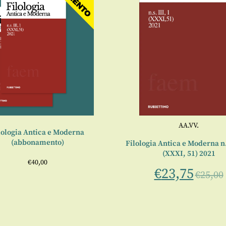
AA.VV.
lologia Antica e Moderna
(abbonamento)
Filologia Antica e Moderna n.s
(XXXI, 51) 2021
€
40,00
€
23,75
€
25,00