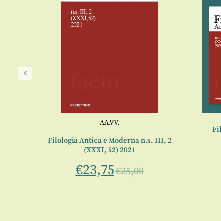
AA.VV.
Fi
. IV, 1
Filologia Antica e Moderna n.s. III, 2
(XXXI, 52) 2021
€
23,75
€
25,00