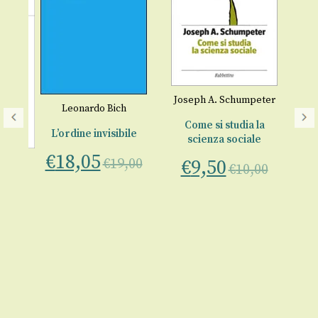
Joseph A. Schumpeter
Leonardo Bich
Come si studia la
L’ordine invisibile
scienza sociale
€
18,05
€
19,00
€
9,50
i
€
10,00
i
nze
ne
St
00
a 
€