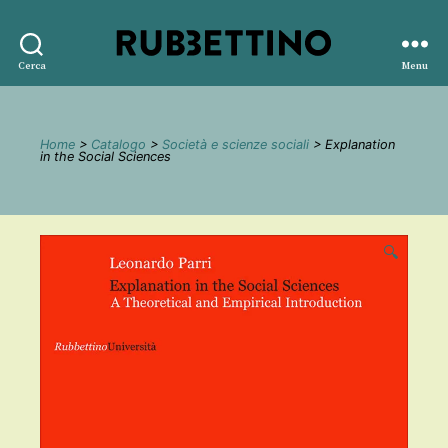
Rubbettino
Cerca
Menu
editore
Home
>
Catalogo
>
Società e scienze sociali
> Explanation
in the Social Sciences
🔍