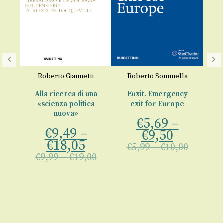
Roberto Giannetti
Roberto Sommella
R
Alla ricerca di una
Euxit. Emergency
«scienza politica
exit for Europe
tica
nuova»
€
5,69
–
€
9,49
–
€
9,50
€
18,05
€
5,99
–
€
10,00
€
9,99
–
€
19,00
00