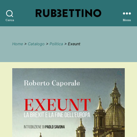
Rubbettino
Cerca
Menu
editore
Home
>
Catalogo
>
Politica
> Exeunt
🔍