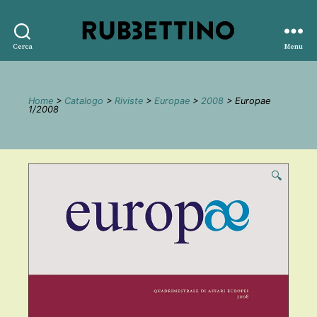
Rubbettino
Cerca
Menu
editore
Home
>
Catalogo
>
Riviste
>
Europae
>
2008
> Europae
1/2008
🔍