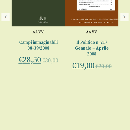
ria
Ma
-2
€
AA.VV.
AA.VV.
00
Campi immaginabili
Il Politico n. 217
38-39/2008
Gennaio – Aprile
2008
€
28,50
€
30,00
€
19,00
€
20,00