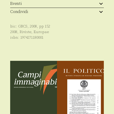
Eventi
Condividi
bic:
GBCS
,
2008
, pp
152
2008
,
Riviste
,
Europae
isbn:
1974271180001