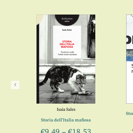
entino
Isaia Sales
Sto
anea 1
Storia dell’Italia mafiosa
€
9,49
–
€
18,53