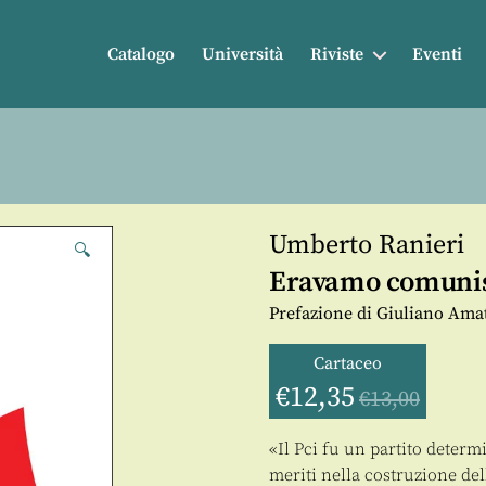
Catalogo
Università
Riviste
Eventi
Umberto Ranieri
🔍
Eravamo comunis
Prefazione di Giuliano Amat
Cartaceo
€
12,35
€
13,00
«Il Pci fu un partito determin
meriti nella costruzione del