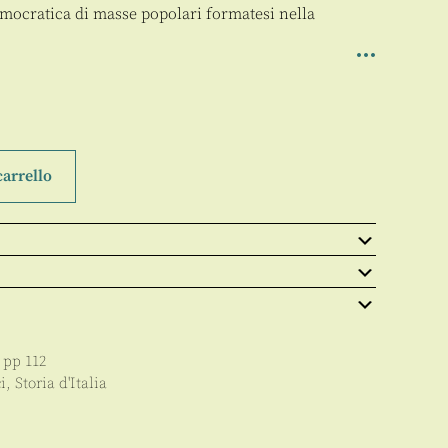
democratica di masse popolari formatesi nella
carrello
, pp
112
i
,
Storia d'Italia