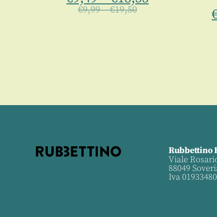
€
9,99
–
€
19,50
Rubbettino 
Viale Rosari
88049 Soveri
Iva 0193348