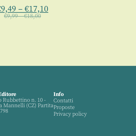
€
9,49
–
€
17,10
€
9,99
–
€
18,00
Editore
Info
o Rubbettino n. 10 -
Contatti
a Mannelli (CZ) Partita
Proposte
0798
Privacy policy