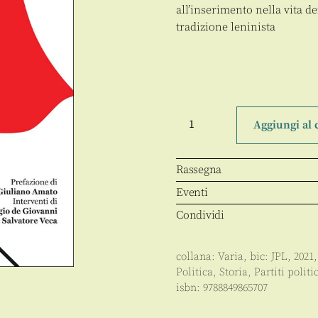
all’inserimento nella vita 
tradizione leninista
Eravamo
comunisti
Aggiungi al 
quantità
Rassegna
Eventi
Condividi
collana:
Varia
, bic:
JPL
,
2021
Politica
,
Storia
,
Partiti politic
isbn:
9788849865707