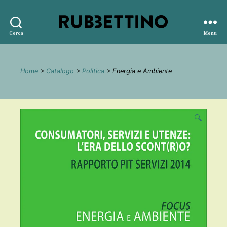
Rubbettino
Cerca
Menu
editore
Home
>
Catalogo
>
Politica
> Energia e Ambiente
🔍