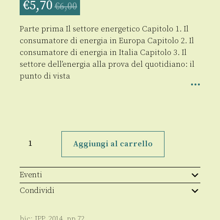
€
5,70
€
6,00
Parte prima Il settore energetico Capitolo 1. Il
consumatore di energia in Europa Capitolo 2. Il
consumatore di energia in Italia Capitolo 3. Il
settore dell’energia alla prova del quotidiano: il
punto di vista
Energia
e
Aggiungi al carrello
Ambiente
quantità
Eventi
Condividi
bic:
JPP
,
2014
, pp
72