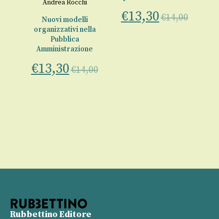
Andrea Rocchi
€
13,30
€
14,00
e
Nuovi modelli
organizzativi nella
a
Pubblica
Amministrazione
ne
€
13,30
00
€
14,00
€
Rubbettino Editore