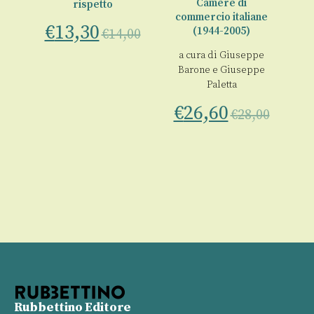
Camere di
rispetto
oli
c
commercio italiane
€
13,30
(1944-2005)
€
14,00
€
a cura di
Giuseppe
00
Barone
e
Giuseppe
Paletta
€
26,60
€
28,00
Rubbettino Editore