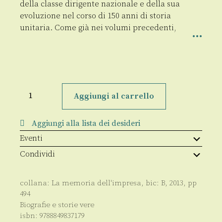
della classe dirigente nazionale e della sua
evoluzione nel corso di 150 anni di storia
unitaria. Come già nei volumi precedenti,
Dizionario
biografico
Aggiungi al carrello
dei
presidenti
delle
Aggiungi alla lista dei desideri
Camere
di
Eventi
commercio
italiane
Condividi
(1944
-
2005)
quantità
collana:
La memoria dell'impresa
, bic:
B
,
2013
, pp
494
Biografie e storie vere
isbn:
9788849837179