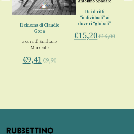
Antonino Spadaro
r
Dai diritti
“individuali” ai
i
doveri “globali”
Il cinema di Claudio
Gora
o
An
€
15,20
€
16,00
la
a cura di
Emiliano
Morreale
€
00
€
9,41
€
9,90