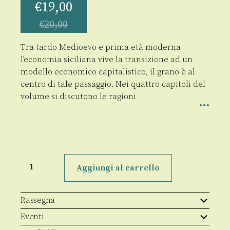
€
19,00
€
20,00
Tra tardo Medioevo e prima età moderna
l’economia siciliana vive la transizione ad un
modello economico capitalistico, il grano è al
centro di tale passaggio. Nei quattro capitoli del
volume si discutono le ragioni
Capitalismo
in
Aggiungi al carrello
Sicilia
quantità
Rassegna
Eventi