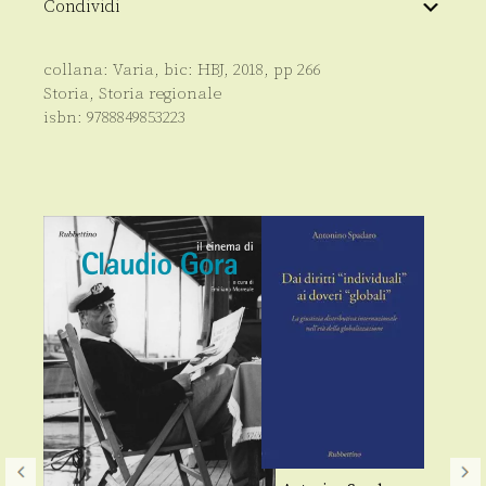
Condividi
collana:
Varia
, bic:
HBJ
,
2018
, pp
266
Storia
,
Storia regionale
isbn:
9788849853223
A