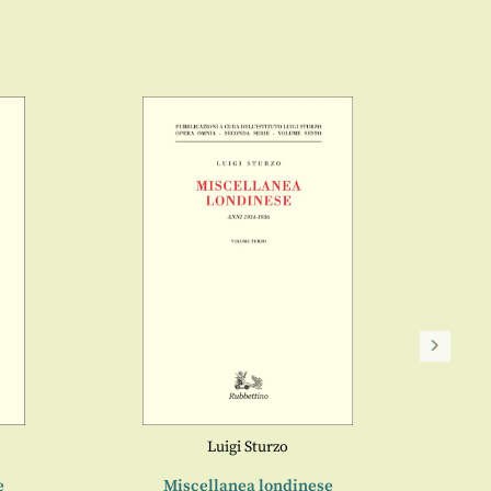
Gio
Luig
Luigi Sturzo
e
Miscellanea londinese