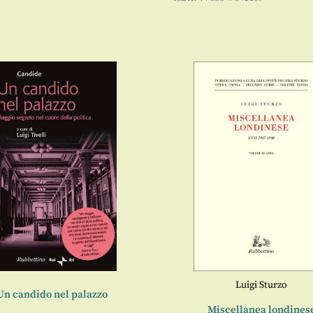
Luigi Sturzo
Un candido nel palazzo
Miscellanea londines