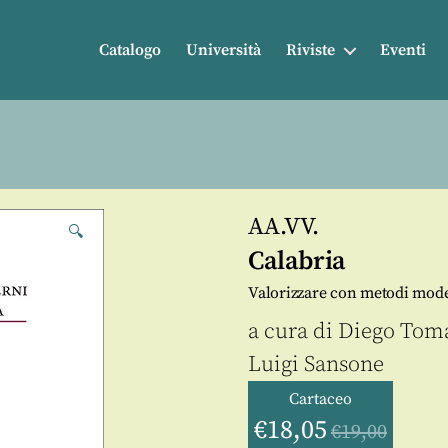
Catalogo
Università
Riviste
Eventi
AA.VV.
🔍
Calabria
Valorizzare con metodi mode
a cura di
Diego Tom
Luigi Sansone
Cartaceo
€
18,05
€
19,00