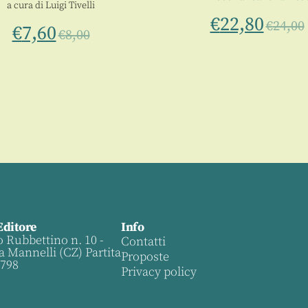
a cura di
Luigi Tivelli
€
22,80
€
24,00
€
7,60
€
8,00
Editore
Info
o Rubbettino n. 10 -
Contatti
a Mannelli (CZ) Partita
Proposte
0798
Privacy policy