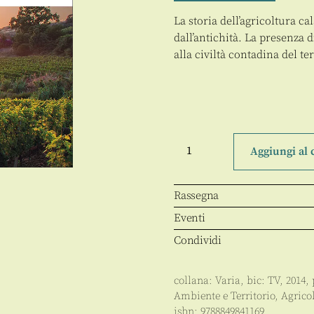
La storia dell’agricoltura ca
dall’antichità. La presenza d
alla civiltà contadina del t
Calabria
quantità
Aggiungi al 
Rassegna
Eventi
Condividi
collana:
Varia
, bic:
TV
,
2014
,
Ambiente e Territorio
,
Agrico
isbn:
9788849841169