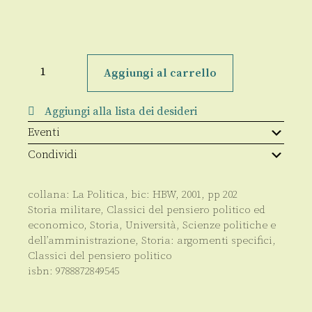
Anni
di
Aggiungi al carrello
guerra
quantità
Aggiungi alla lista dei desideri
Eventi
Condividi
collana:
La Politica
, bic:
HBW
,
2001
, pp
202
Storia militare
,
Classici del pensiero politico ed
economico
,
Storia
,
Università
,
Scienze politiche e
dell’amministrazione
,
Storia: argomenti specifici
,
Classici del pensiero politico
isbn:
9788872849545