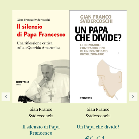
Gian Franco
Gian Franco
Svidercoschi
Svidercoschi
50
Il silenzio di Papa
Un Papa che divide?
Francesco
Li
na