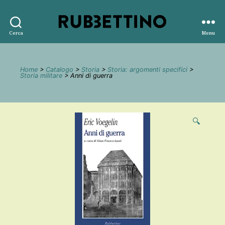
Rubbettino
Cerca
Menu
editore
Home
>
Catalogo
>
Storia
>
Storia: argomenti specifici
>
Storia militare
> Anni di guerra
🔍