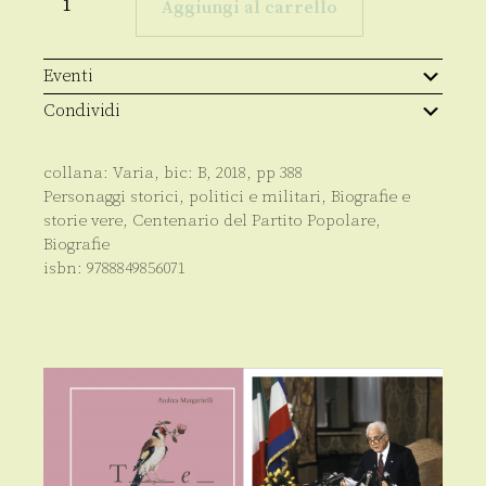
Moro
Aggiungi al carrello
quantità
Eventi
Condividi
collana:
Varia
, bic:
B
,
2018
, pp
388
Personaggi storici, politici e militari
,
Biografie e
storie vere
,
Centenario del Partito Popolare
,
Biografie
isbn:
9788849856071