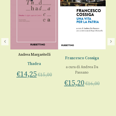
Andrea Margaritelli
Francesco Cossiga
Thadea
a cura di
Andrea Da
a
€
14,25
Passano
€
15,00
na
€
15,20
€
16,00
ro
€
50