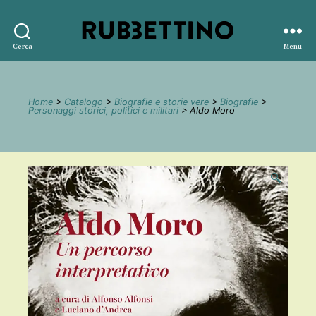
Rubbettino
Cerca
Menu
editore
Home
>
Catalogo
>
Biografie e storie vere
>
Biografie
>
Personaggi storici, politici e militari
> Aldo Moro
🔍