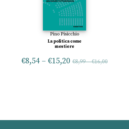
Pino Pisicchio
La politica come
mestiere
€
8,54
–
€
15,20
€
8,99
–
€
16,00