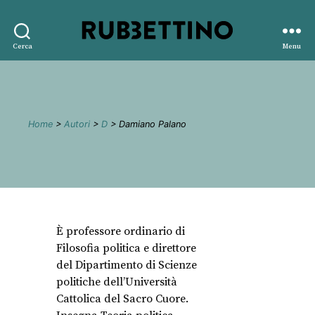
Rubbettino
Cerca
Menu
editore
Home
>
Autori
>
D
> Damiano Palano
È professore ordinario di
Filosofia politica e direttore
del Dipartimento di Scienze
politiche dell’Università
Cattolica del Sacro Cuore.