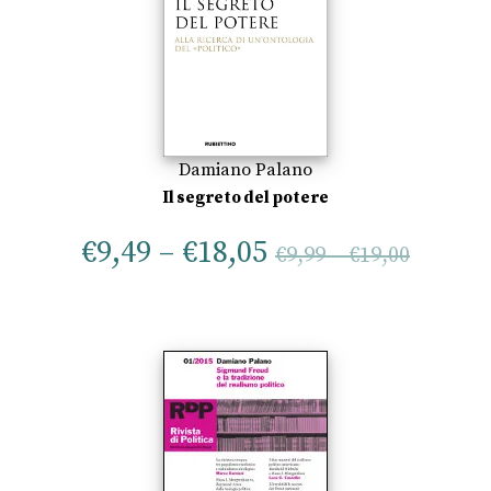
Damiano Palano
Il segreto del potere
€
9,49
–
€
18,05
€
9,99
–
€
19,00