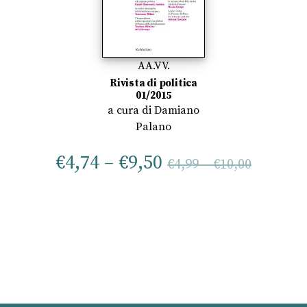
AA.VV.
Rivista di politica
01/2015
a cura di
Damiano
Palano
€
4,74
–
€
9,50
€
4,99
–
€
10,00