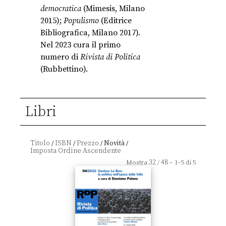
democratica
(Mimesis, Milano
2015);
Populismo
(Editrice
Bibliografica, Milano 2017).
Nel 2023 cura il primo
numero di
Rivista di Politica
(Rubbettino).
Libri
Titolo
ISBN
Prezzo
Novità
/
/
/
/
32
48
Mostra
/
– 1–5 di 5