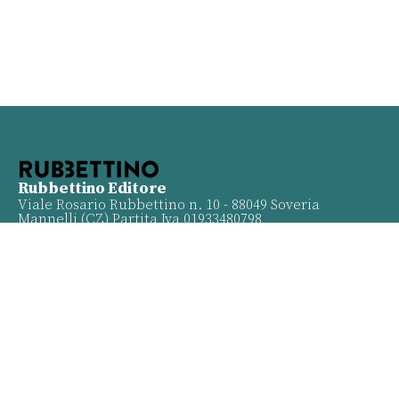
Rubbettino Editore
Viale Rosario Rubbettino n. 10 - 88049 Soveria
Mannelli (CZ) Partita Iva 01933480798
Info
Contatti
Proposte
Privacy policy
Twitter
Facebook
Youtube