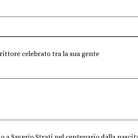
crittore celebrato tra la sua gente
 a Saverio Strati nel centenario dalla nascit