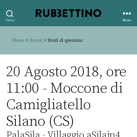
Rubbettino
Cerca
Menu
editore
Home
>
Eventi
> Venti di speranza
20 Agosto 2018, ore
11:00 - Moccone di
Camigliatello
Silano (CS)
PalaSila - Villaggio aSilain4