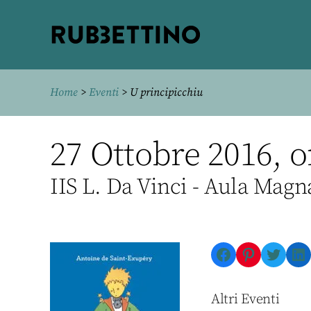
Rubbettino
editore
Home
>
Eventi
> U principicchiu
27 Ottobre 2016, o
IIS L. Da Vinci - Aula Magn
Facebook
Pinterest
Twitte
Li
Altri Eventi