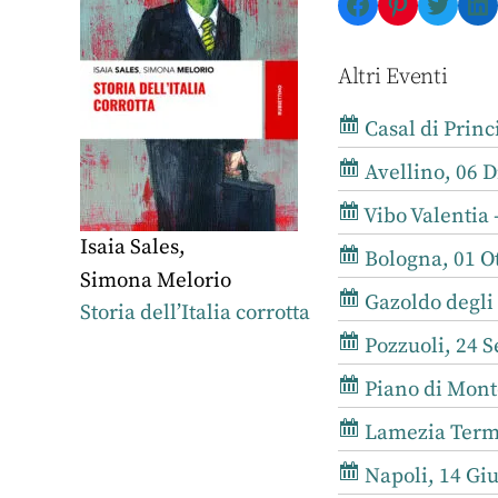
Facebook
Pinterest
Twitte
Li
Altri Eventi
Casal di Princ
Avellino, 06 D
Vibo Valentia -
Isaia Sales
,
Bologna, 01 Ot
Simona Melorio
Gazoldo degli 
Storia dell’Italia corrotta
Pozzuoli, 24 S
Piano di Monto
Lamezia Terme
Napoli, 14 Giu