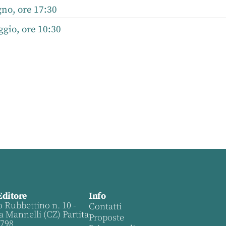
no, ore 17:30
gio, ore 10:30
Editore
Info
o Rubbettino n. 10 -
Contatti
a Mannelli (CZ) Partita
Proposte
0798