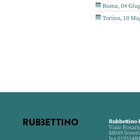
Roma, 04 Giug
Torino, 10 Mag
Rubbettino 
Viale Rosari
88049 Soveri
Iva 0193348