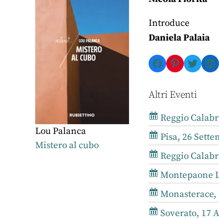
Introduce
Daniela Palaia
Facebook
Pinterest
Twitte
Li
Altri Eventi
Reggio Calabri
Lou Palanca
Pisa, 26 Sette
Mistero al cubo
Reggio Calabri
Montepaone Li
Monasterace, 2
Soverato, 17 A