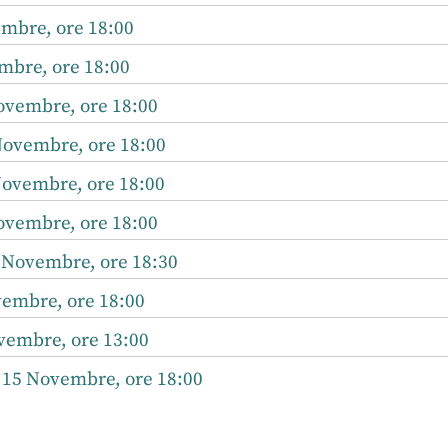
mbre, ore 18:00
mbre, ore 18:00
ovembre, ore 18:00
Novembre, ore 18:00
Novembre, ore 18:00
ovembre, ore 18:00
 Novembre, ore 18:30
embre, ore 18:00
vembre, ore 13:00
 15 Novembre, ore 18:00