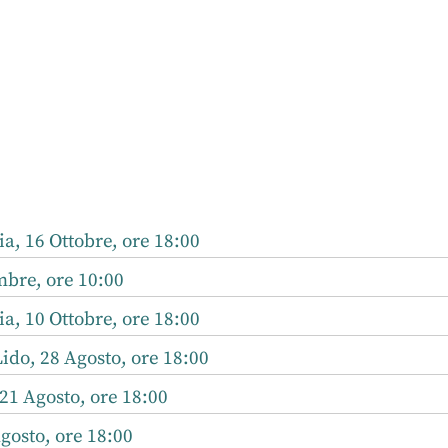
r
nkedIn
a, 16 Ottobre, ore 18:00
mbre, ore 10:00
a, 10 Ottobre, ore 18:00
do, 28 Agosto, ore 18:00
1 Agosto, ore 18:00
gosto, ore 18:00