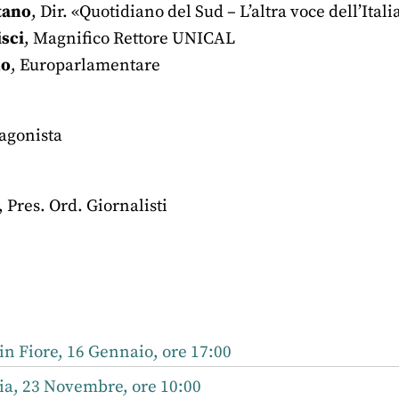
tano
, Dir. «Quotidiano del Sud – L’altra voce dell’Itali
sci
, Magnifico Rettore UNICAL
no
, Europarlamentare
i
tagonista
, Pres. Ord. Giornalisti
r
nkedIn
n Fiore, 16 Gennaio, ore 17:00
ia, 23 Novembre, ore 10:00