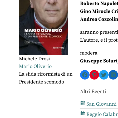
Roberto Napole
Gino Mirocle Cri
Andrea Cozzoli
saranno present
L’autore, e il pro
modera
Michele Drosi
Giuseppe Soluri
Mario Oliverio
Facebook
Pinterest
Twitte
Li
La sfida riformista di un
Presidente scomodo
Altri Eventi
San Giovanni i
Reggio Calabr