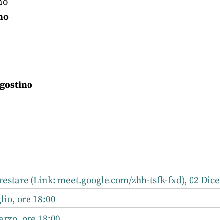
no
no
Agostino
r
nkedIn
restare (Link: meet.google.com/zhh-tsfk-fxd), 02 Dic
lio, ore 18:00
rzo, ore 18:00