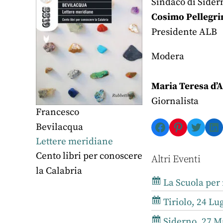
Sindaco di Sider
Cosimo Pellegri
Presidente ALB
Modera
Maria Teresa d’
Giornalista
Francesco
Facebook
Pinterest
Twitte
Li
Bevilacqua
Lettere meridiane
Cento libri per conoscere
Altri Eventi
la Calabria
La Scuola per 
Tiriolo, 24 Lug
Siderno, 27 Ma