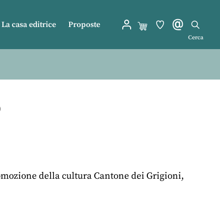
La casa editrice
Proposte
Cerca
o
omozione della cultura Cantone dei Grigioni,