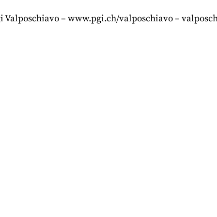
i Valposchiavo – www.pgi.ch/valposchiavo – valposch
r
nkedIn