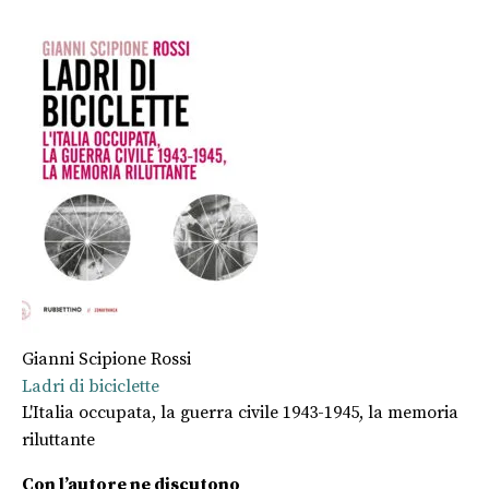
Gianni Scipione Rossi
Ladri di biciclette
L'Italia occupata, la guerra civile 1943-1945, la memoria
riluttante
Con l’autore ne discutono