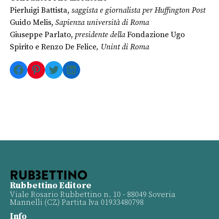
Pierluigi Battista,
saggista e giornalista per Huffington Post
Guido Melis,
Sapienza università di Roma
Giuseppe Parlato,
presidente della
Fondazione Ugo
Spirito e Renzo De Felice
, Unint di Roma
Facebook
Pinterest
Twitter
LinkedIn
Rubbettino Editore
Viale Rosario Rubbettino n. 10 - 88049 Soveria
Mannelli (CZ) Partita Iva 01933480798
Info