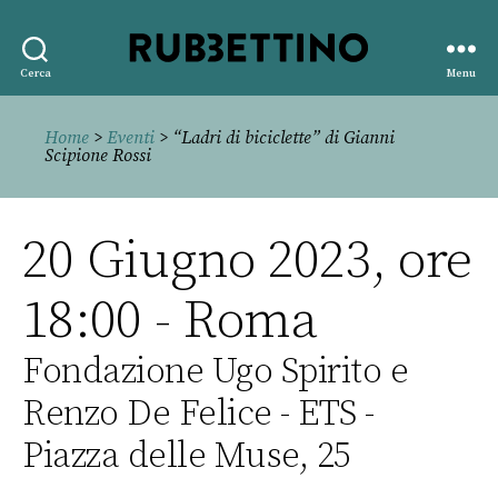
Rubbettino
Cerca
Menu
editore
Home
>
Eventi
> “Ladri di biciclette” di Gianni
Scipione Rossi
20 Giugno 2023, ore
18:00 - Roma
Fondazione Ugo Spirito e
Renzo De Felice - ETS -
Piazza delle Muse, 25