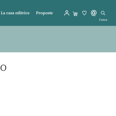
La casa editrice
Proposte
Cerca
do