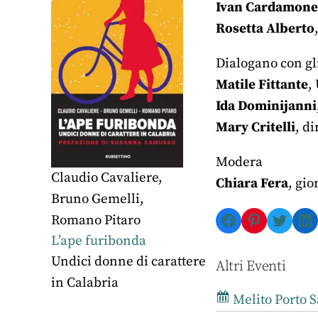
Ivan Cardamone
Rosetta Alberto
Dialogano con gli
Matile Fittante
,
Ida Dominijanni
Mary Critelli
, d
Modera
Claudio Cavaliere
,
Chiara Fera
, gio
Bruno Gemelli
,
Facebook
Pinterest
Twitte
Li
Romano Pitaro
L’ape furibonda
Undici donne di carattere
Altri Eventi
in Calabria
Melito Porto S