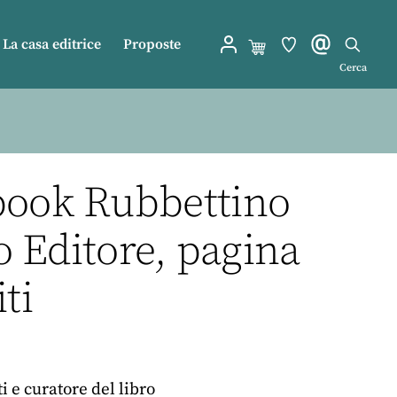
La casa editrice
Proposte
Cerca
ebook Rubbettino
o Editore, pagina
ti
 e curatore del libro