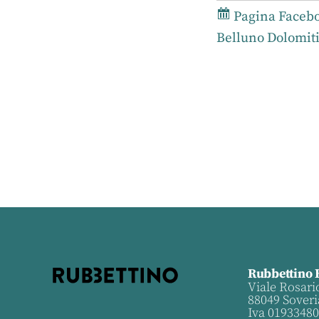
Pagina Facebo
Belluno Dolomiti
Rubbettino 
Viale Rosari
88049 Soveri
Iva 0193348