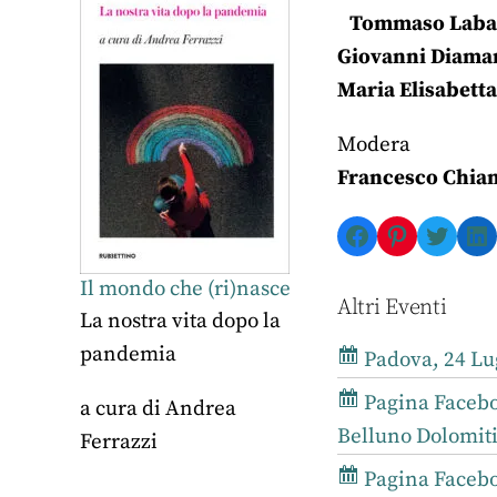
Tommaso Laba
Giovanni Diama
Maria Elisabet
Modera
Francesco Chia
Facebook
Pinterest
Twitte
Li
Il mondo che (ri)nasce
Altri Eventi
La nostra vita dopo la
pandemia
Padova, 24 Lug
Pagina Facebo
a cura di
Andrea
Belluno Dolomiti
Ferrazzi
Pagina Faceboo