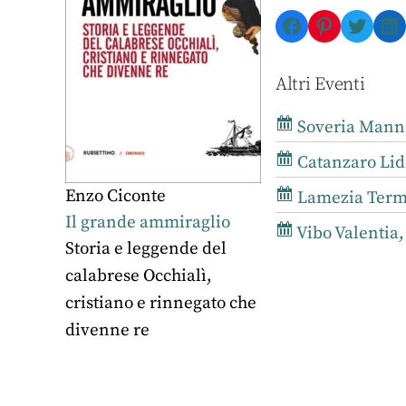
Facebook
Pinterest
Twitte
Li
Altri Eventi
Soveria Mannel
Catanzaro Lido
Enzo Ciconte
Lamezia Terme,
Il grande ammiraglio
Vibo Valentia,
Storia e leggende del
calabrese Occhialì,
cristiano e rinnegato che
divenne re