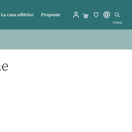
La casa editrice
Proposte
Cerca
me