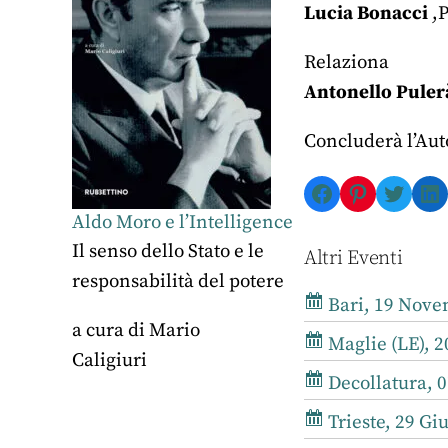
Lucia Bonacci
,P
Relaziona
Antonello Puler
Concluderà l’Aut
Facebook
Pinterest
Twitte
Li
Aldo Moro e l’Intelligence
Il senso dello Stato e le
Altri Eventi
responsabilità del potere
Bari, 19 Nove
a cura di
Mario
Maglie (LE), 2
Caligiuri
Decollatura, 0
Trieste, 29 Gi