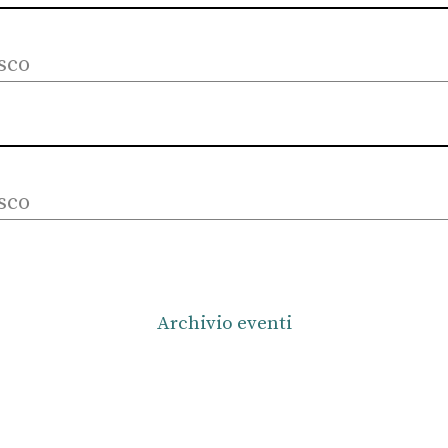
sco
sco
Archivio eventi