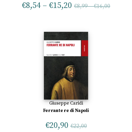
€
8,54
–
€
15,20
€
8,99
–
€
16,00
Giuseppe Caridi
Ferrante re di Napoli
€
20,90
€
22,00