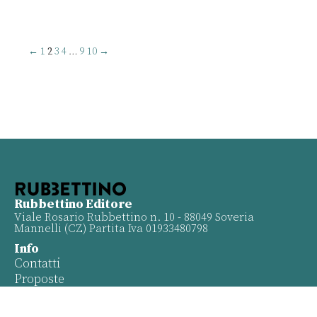
←
1
2
3
4
…
9
10
→
Rubbettino Editore
Viale Rosario Rubbettino n. 10 - 88049 Soveria
Mannelli (CZ) Partita Iva 01933480798
Info
Contatti
Proposte
Privacy policy