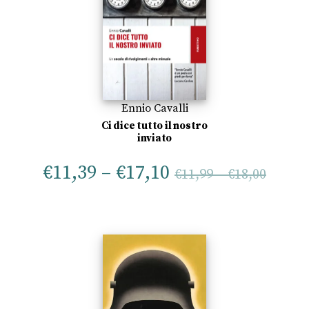
Ennio Cavalli
Ci dice tutto il nostro
inviato
€
11,39
–
€
17,10
€
11,99
–
€
18,00