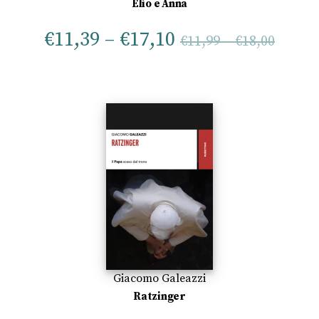
Elio e Anna
€
11,39
–
€
17,10
€
11,99
–
€
18,00
Giacomo Galeazzi
Ratzinger