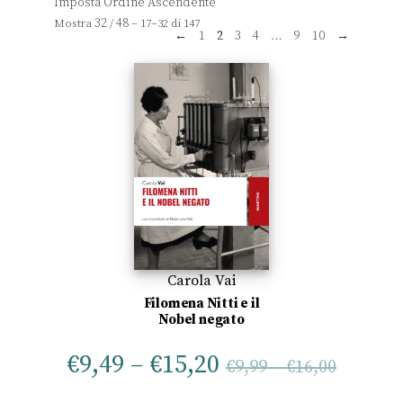
32
48
Mostra
/
– 17–32 di 147
←
1
2
3
4
…
9
10
→
Carola Vai
Filomena Nitti e il
Nobel negato
€
9,49
–
€
15,20
€
9,99
–
€
16,00