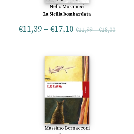
Nello Musumeci
La Sicilia bombardata
€
11,39
–
€
17,10
€
11,99
–
€
18,00
Massimo Bernacconi