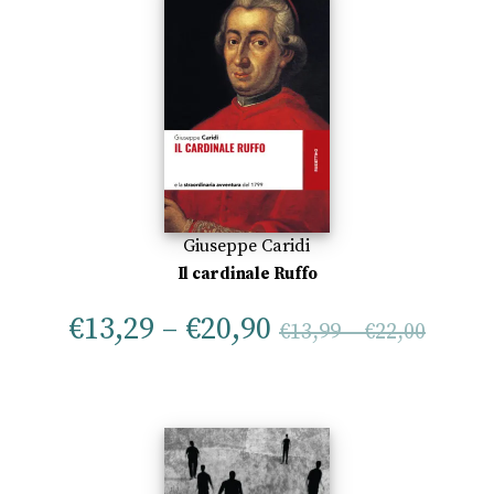
Giuseppe Caridi
Il cardinale Ruffo
€
13,29
–
€
20,90
€
13,99
–
€
22,00