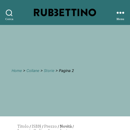
Rubbettino
Cerca
Menu
editore
Home
>
Collane
>
Storie
> Pagina 2
Titolo
ISBN
Prezzo
Novità
/
/
/
/