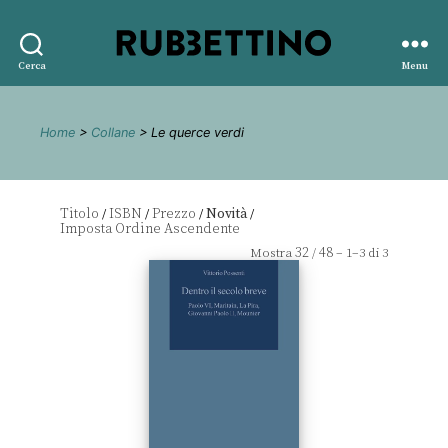
Rubbettino
Cerca
Menu
editore
Home
>
Collane
> Le querce verdi
Titolo
ISBN
Prezzo
Novità
/
/
/
/
32
48
Mostra
/
– 1–3 di 3