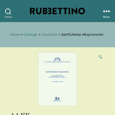
Rubbettino
Cerca
Menu
editore
Home
>
Catalogo
>
Università
> Sant’Eufemia d’Aspromonte
🔍