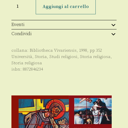
Sant'Eufemia
d'Aspromonte
Aggiungi al carrello
quantità
Eventi
Condividi
collana:
Bibliotheca Vivariensis
,
1998
, pp
352
Università
,
Storia
,
Studi religiosi
,
Storia religiosa
,
Storia religiosa
isbn:
8872846234