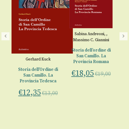
Sabina Andreoni
,
,
Massimo C. Giannini
C
Storia dell’ordine di
San Camillo. La
a 
i
Gerhard Kuck
Provincia Romana
T
 di
Storia dell’Ordine di
€
18,05
Gi
€
19,00
San Camillo. La
€
rdo
Provincia Tedesca
€
12,35
€
13,00
00