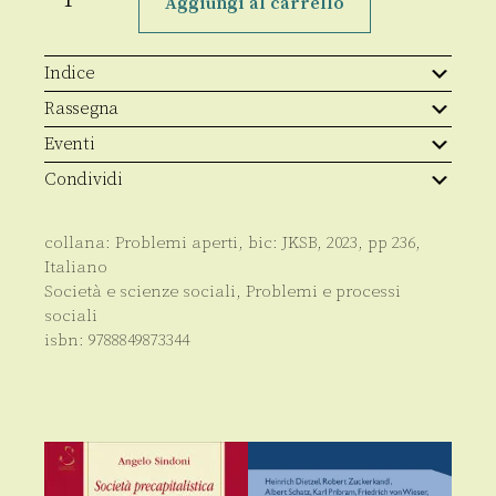
Aggiungi al carrello
quantità
Indice
Rassegna
Eventi
Condividi
collana:
Problemi aperti
, bic:
JKSB
,
2023
, pp
236
,
Italiano
Società e scienze sociali
,
Problemi e processi
sociali
isbn:
9788849873344