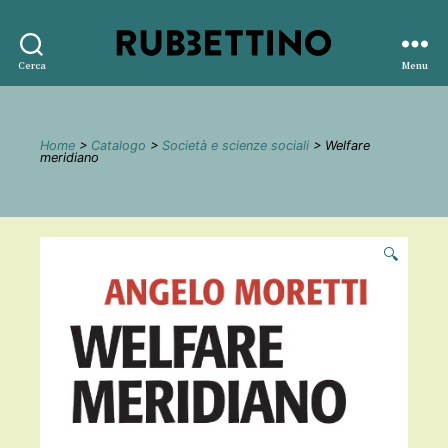
Rubbettino
Cerca
Menu
editore
Home
>
Catalogo
>
Società e scienze sociali
> Welfare
meridiano
🔍