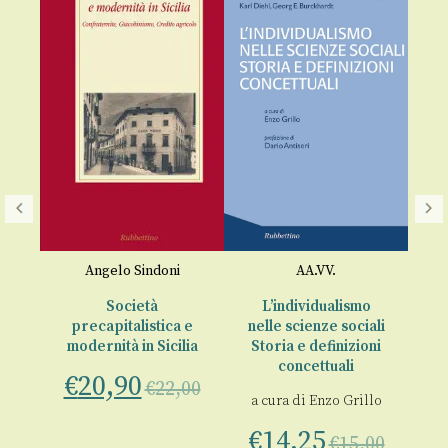
F
,
Angelo Sindoni
AA.VV.
a
i
Società
L’individualismo
€
precapitalistica e
nelle scienze sociali
ie
modernità in Sicilia
Storia e definizioni
e
concettuali
€
20,90
€
22,00
a cura di
Enzo Grillo
00
€
14,25
€
15,00