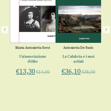
io
Maria Antonietta Serci
Antonietta De Fazio
Un’associazione
La Calabria e i suoi
d’élite
artisti
€
13,30
€
36,10
€
14,00
€
38,00
A
00
€