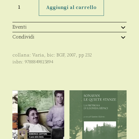
Vincenzo
Talarico
Aggiungi al carrello
quantità
Eventi
Condividi
collana:
Varia
, bic:
BGF
,
2007
, pp
232
isbn:
9788849815894