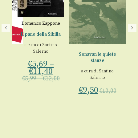
Domenico Zappone
Il pane della Sibilla
a cura di
Santino
o
Salerno
Sonavan le quiete
stanze
rni
€
5,69
–
€
11,40
a cura di
Santino
pe
€
5,99
–
€
12,00
Salerno
no
€
€
9,50
€
10,00
00