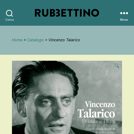
Rubbettino
Cerca
Menu
editore
Home
>
Catalogo
> Vincenzo Talarico
🔍