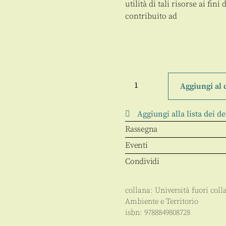
utilità di tali risorse ai fin
contribuito ad
Viaggiare,
conoscere
Aggiungi al 
e
rispettare
l'ambiente
Aggiungi alla lista dei de
quantità
Rassegna
Eventi
Condividi
collana:
Università fuori coll
Ambiente e Territorio
isbn:
9788849808728