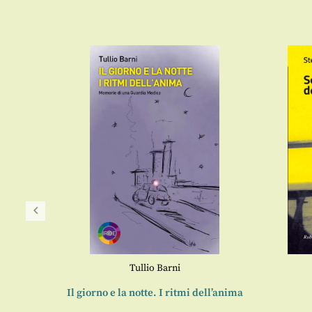
Tullio Barni
e
Il giorno e la notte. I ritmi dell’anima
ttista