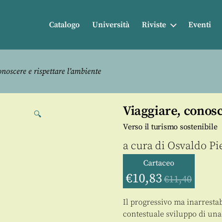
Catalogo
Università
Riviste
Eventi
noscere e rispettare l’ambiente
Viaggiare, conosc
🔍
Verso il turismo sostenibile
a cura di
Osvaldo Pi
Cartaceo
€
10,83
€
11,40
Il progressivo ma inarrestab
contestuale sviluppo di una