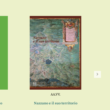
Pal
AA.VV.
io
Nazzano e il suo territorio