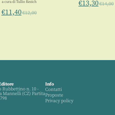
€
13,30
a cura di
Tullio Kezich
€
14,00
€
11,40
€
12,00
Editore
Info
o Rubbettino n. 10 -
Contatti
a Mannelli (CZ) Partita
Proposte
0798
Privacy policy