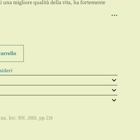
i di una migliore qualità della vita, ha fortemente
carrello
sideri
ana
, bic:
RN
,
2003
, pp
218