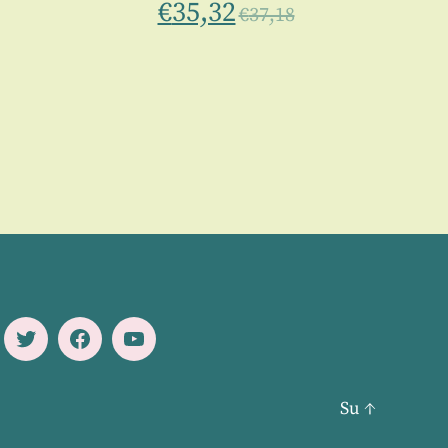
€
35,32
€
37,18
Twitter
Facebook
Youtube
Su
↑