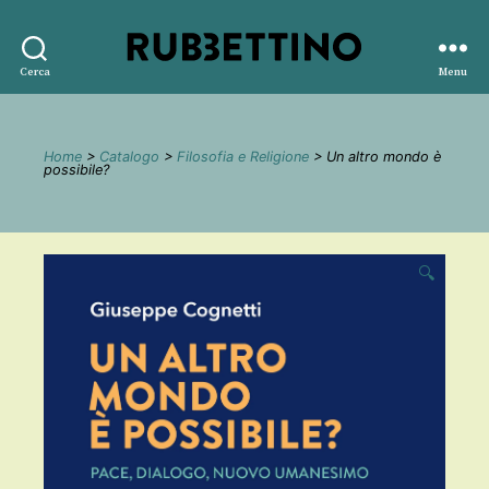
Rubbettino
Cerca
Menu
editore
Home
>
Catalogo
>
Filosofia e Religione
> Un altro mondo è
possibile?
🔍