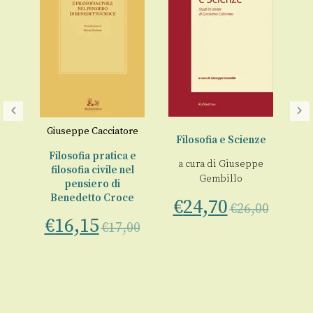
Giuseppe Cacciatore
Filosofia e Scienze
F
re
Filosofia pratica e
a cura di
Giuseppe
a
in
filosofia civile nel
Gembillo
pensiero di
Benedetto Croce
€
24,70
€
€
26,00
00
€
16,15
€
17,00