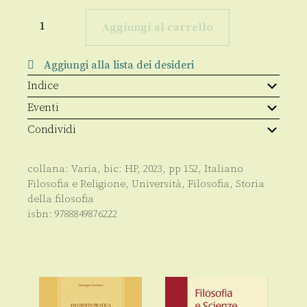
Un
altro
Aggiungi al carrello
mondo
è
possibile?
Aggiungi alla lista dei desideri
quantità
Indice
Eventi
Condividi
collana:
Varia
, bic:
HP
,
2023
, pp
152
,
Italiano
Filosofia e Religione
,
Università
,
Filosofia
,
Storia
della filosofia
isbn:
9788849876222