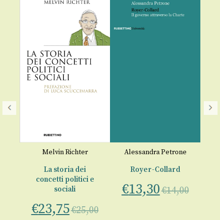
ne
Melvin Richter
Alessandra Petrone
Fri
ye
La storia dei
Royer-Collard
in
concetti politici e
po
€
13,30
sociali
€
14,00
€
€
23,75
00
€
25,00