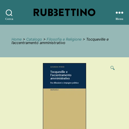
Rubbettino
Cerca
Menu
editore
Home
>
Catalogo
>
Filosofia e Religione
> Tocqueville e
l’accentramento amministrativo
🔍