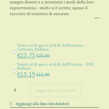
sempre diversi e a inventarsi i modi della loro
sopravvivenza – molto si è scritto; spesso il
racconto di tournées di successo
Teatro al di qua e al di là dell'Oceano –
Cartaceo, Italiano
€
23,75
€
25,00
Teatro al di qua e al di là dell'Oceano - PDF,
Italiano
€
15,19
€
15,99
Teatro
al
Aggiungi al carrello
di
qua
e
Aggiungi alla lista dei desideri
al