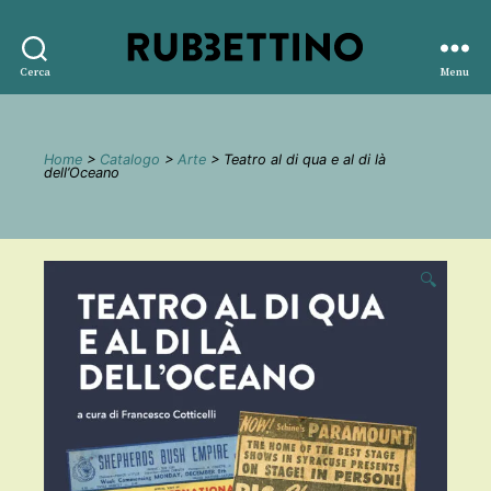
Rubbettino
Cerca
Menu
editore
Home
>
Catalogo
>
Arte
> Teatro al di qua e al di là
dell’Oceano
🔍