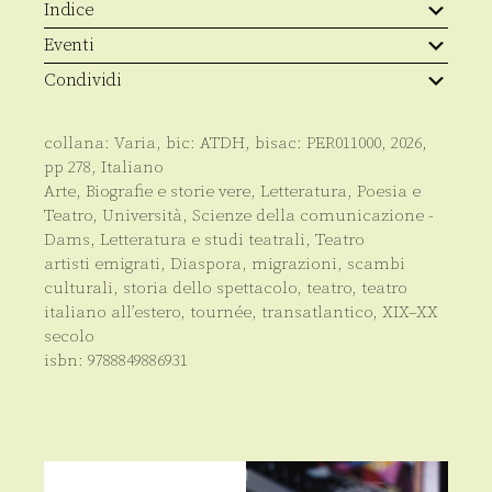
di
Indice
là
dell'Oceano
Eventi
quantità
Condividi
collana:
Varia
, bic:
ATDH
, bisac:
PER011000
,
2026
,
pp
278
,
Italiano
Arte
,
Biografie e storie vere
,
Letteratura, Poesia e
Teatro
,
Università
,
Scienze della comunicazione -
Dams
,
Letteratura e studi teatrali
,
Teatro
artisti emigrati
,
Diaspora
,
migrazioni
,
scambi
culturali
,
storia dello spettacolo
,
teatro
,
teatro
italiano all’estero
,
tournée
,
transatlantico
,
XIX–XX
secolo
isbn:
9788849886931