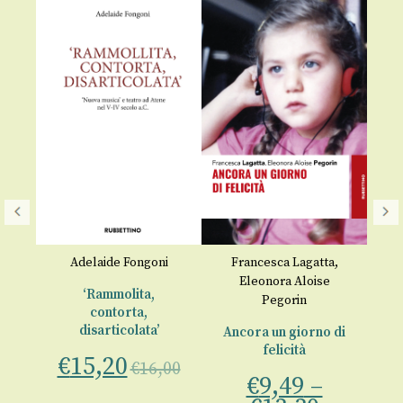
Adelaide Fongoni
Francesca Lagatta
,
Eleonora Aloise
‘Rammolita,
Pegorin
contorta,
€
00
disarticolata’
Ancora un giorno di
felicità
€
15,20
€
16,00
€
9,49
–