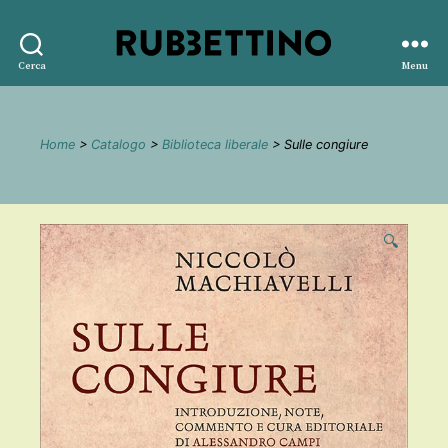
Rubbettino
Cerca
Menu
editore
Home
>
Catalogo
>
Biblioteca liberale
> Sulle congiure
🔍