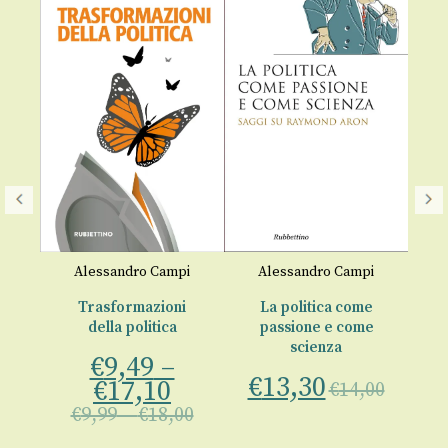
Alessandro Campi
Alessandro Campi
a
Trasformazioni
La politica come
della politica
passione e come
scienza
€
9,49
–
ro
a 
€
13,30
€
17,10
€
14,00
€
9,99
–
€
18,00
00